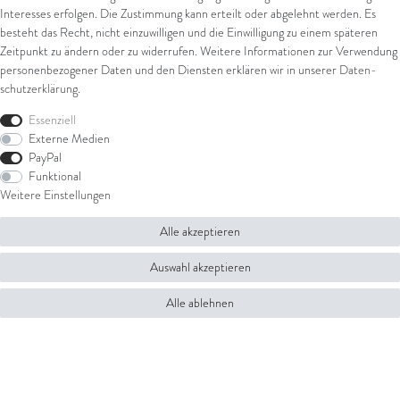
Interesses erfolgen. Die Zustimmung kann erteilt oder abgelehnt werden. Es
besteht das Recht, nicht einzuwilligen und die Einwilligung zu einem späteren
Zeitpunkt zu ändern oder zu widerrufen. Weitere Informationen zur Verwendung
Lieferung innerhalb 48h
Risikolose Bestellung
personenbezogener Daten und den Diensten erklären wir in unserer
Daten­
schutz­erklärung
.
Essenziell
Externe Medien
PayPal
Geprüfte Qualität
Unkomplizierte Rückgabe
Funktional
Weitere Einstellungen
Alle akzeptieren
Kontakt
Rechtliches
Auswahl akzeptieren
Kontaktformular
AGB
Alle ablehnen
Impressum
Über uns
Datenschutz
Widerrufsrecht
Juwelier Walter Linschmann e. K.
Widerrufsformular
Eiserntalstr. 39