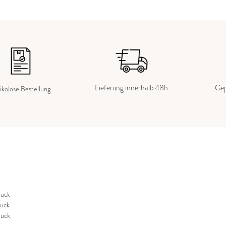
Lieferung innerhalb 48h
Gep
ikolose Bestellung
uck
uck
uck