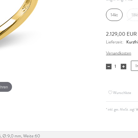
14kt
18k
2.129,00 EUR
Kurzfri
Lieferzeit:
Versandkosten
I
ahren
Wunschliste
* inkl. ges. MwSt. zzgl.
V
W-si, Ø:9,0 mm, Weite:60