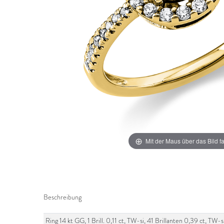
Mit der Maus über das Bild f
Beschreibung
Ring 14 kt GG, 1 Brill. 0,11 ct, TW-si, 41 Brillanten 0,39 ct, T