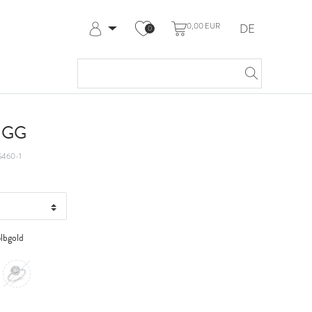
0,00 EUR
DE
0
Anmelden
Registrieren
Meine Bestellungen
Hilfe & Kontakt
t GG
460-1
lbgold