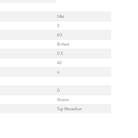
14kt
3
60
Brillant
0.5
42
si
0
Illusion
Top Wesselton