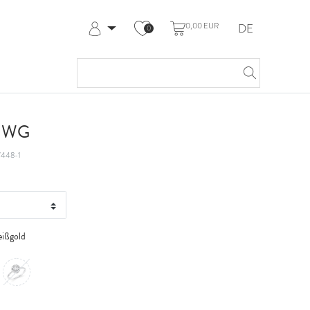
0,00 EUR
DE
0
Anmelden
Registrieren
Meine Bestellungen
Hilfe & Kontakt
t WG
448-1
ißgold