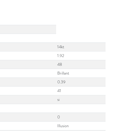
14kt
1.92
48
Brillant
0.39
41
si
0
Illusion