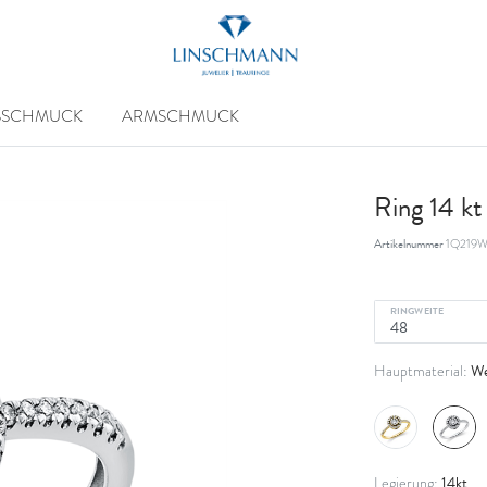
SSCHMUCK
ARMSCHMUCK
Ring 14 k
Artikelnummer
1Q219W
RINGWEITE
We
Hauptmaterial:
14kt
Legierung: