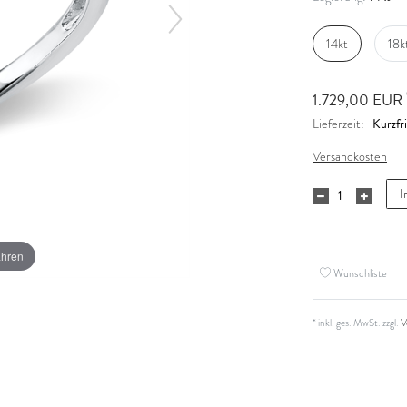
14kt
18k
1.729,00 EUR
Kurzfri
Lieferzeit:
Versandkosten
I
ahren
Wunschliste
* inkl. ges. MwSt. zzgl.
V