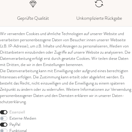
Geprüfte Qualität
Unkomplizierte Rückgabe
Wir verwenden Cookies und ähnliche Technologien auf unserer Website und
verarbeiten personenbezogene Daten von Besucher:innen unserer Webseite
(z.B. IP-Adresse), um z.B. Inhalte und Anzeigen zu personalisieren, Medien von
Kontakt
Rechtliches
Drittanbietern einzubinden oder Zugriffe auf unsere Website zu analysieren. Die
Datenverarbeitung erfolgt erst durch gesetzte Cookies. Wir teilen diese Daten
Kontaktformular
AGB
mit Dritten, die wir in den Einstellungen benennen.
Impressum
Die Datenverarbeitung kann mit Einwilligung oder aufgrund eines berechtigten
Über uns
Datenschutz
Interesses erfolgen. Die Zustimmung kann erteilt oder abgelehnt werden. Es
Widerrufsrecht
besteht das Recht, nicht einzuwilligen und die Einwilligung zu einem späteren
Juwelier Walter Linschmann e. K.
Widerrufsformular
Zeitpunkt zu ändern oder zu widerrufen. Weitere Informationen zur Verwendung
Eiserntalstr. 39
personenbezogener Daten und den Diensten erklären wir in unserer
Daten­
57080 Siegen
schutz­erklärung
.
Shop
Tel: 0049 (0) 271 / 38 20 11
Essenziell
Externe Medien
E-Mail: verkauf@linschmann.de
Ring
PayPal
Armschmuck
Funktional