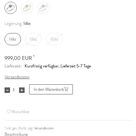
14kt
Legierung:
14kt
18kt
95kt
*
999,00 EUR
Kurzfristig verfügbar, Lieferzeit 5-7 Tage
Lieferzeit:
Versandkosten
In den Warenkorb
Wunschliste
* inkl. ges. MwSt. zzgl.
Versandkosten
Beschreibung