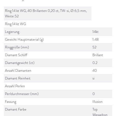
Ring 14 kt WG, 40 Brillanten 0,20 ct, TW-si, Ø:6,5 mm,
Weite:52
Ring 14 kt WG
Legierung
14kt
Gewicht Hauptmaterial (g)
1.48
Ringgröße (mm)
52
Diamant Schliff
Brillant
Diamantgewicht (ct)
0.2
Anzahl Diamanten
40
Diamant Reinheit
si
Anzahl Perlen
Perldurchmesser (mm)
0
Fassung
Illusion
Diamant Farbe
Top
Wesselton