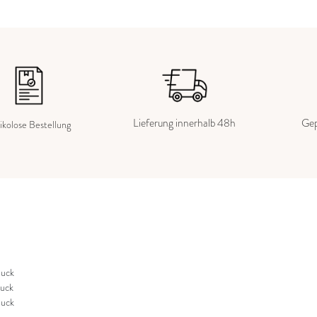
Lieferung innerhalb 48h
Gep
ikolose Bestellung
uck
uck
uck