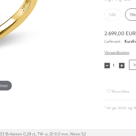
14kt
18k
2.699,00 EU
Kurzfri
Lieferzeit:
Versandkosten
I
ahren
Wunschliste
* inkl. ges. MwSt. zzgl.
V
si, 33 Brillanten 0,28 ct, TW-si, Ø:9,0 mm, Weite:52