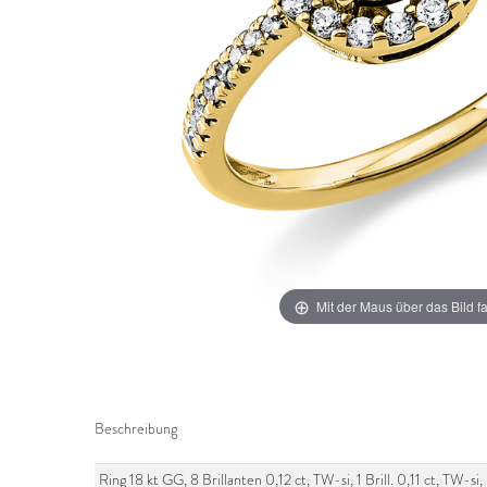
Mit der Maus über das Bild f
Beschreibung
Ring 18 kt GG, 8 Brillanten 0,12 ct, TW-si, 1 Brill. 0,11 ct, TW-