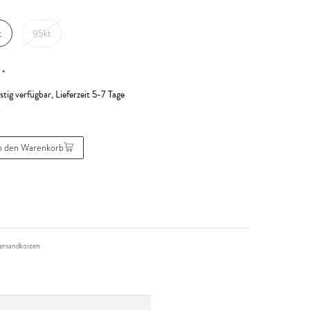
t
95kt
*
R
stig verfügbar, Lieferzeit 5-7 Tage
n den Warenkorb
ersandkosten