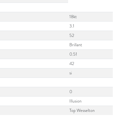
18kt
3.1
52
Brillant
0.51
42
si
0
Illusion
Top Wesselton