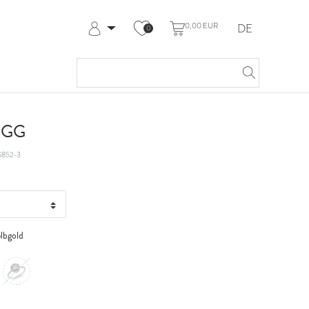
0,00 EUR
DE
0
Anmelden
Registrieren
Meine Bestellungen
Hilfe & Kontakt
t GG
852-3
lbgold