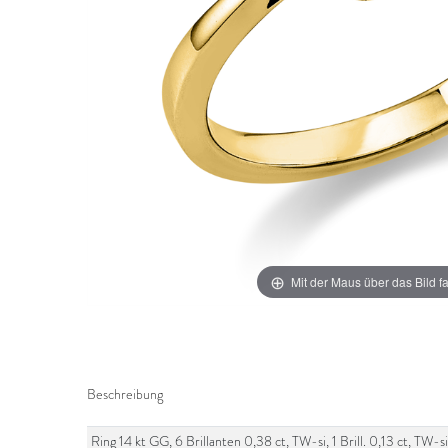
Mit der Maus über das Bild f
Beschreibung
Ring 14 kt GG, 6 Brillanten 0,38 ct, TW-si, 1 Brill. 0,13 ct, T