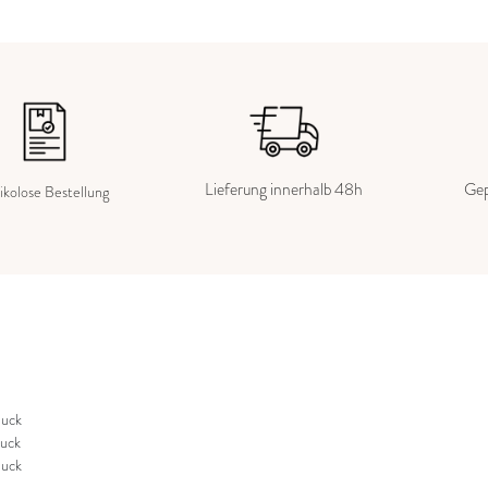
Lieferung innerhalb 48h
Gep
ikolose Bestellung
uck
uck
uck