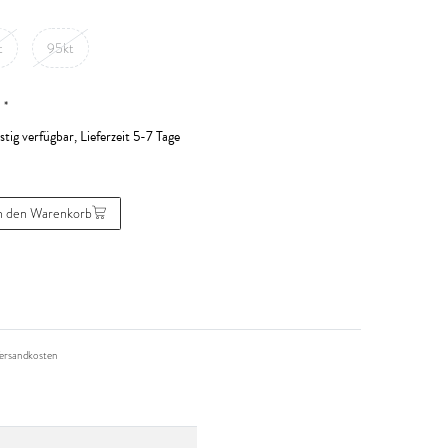
t
95kt
*
R
stig verfügbar, Lieferzeit 5-7 Tage
n den Warenkorb
ersandkosten