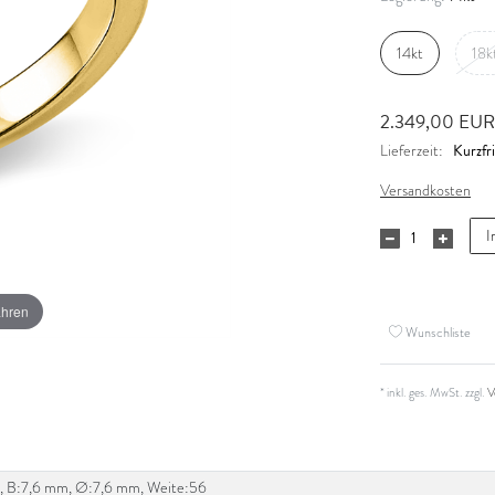
14kt
18k
2.349,00 EU
Kurzfri
Lieferzeit:
Versandkosten
I
ahren
Wunschliste
* inkl. ges. MwSt. zzgl.
V
W-si, B:7,6 mm, Ø:7,6 mm, Weite:56