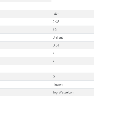
14kt
2.98
56
Brillant
0.51
7
si
0
Illusion
Top Wesselton