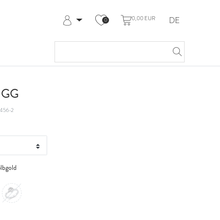
0,00 EUR
DE
0
Anmelden
Registrieren
Meine Bestellungen
Hilfe & Kontakt
t GG
456-2
lbgold