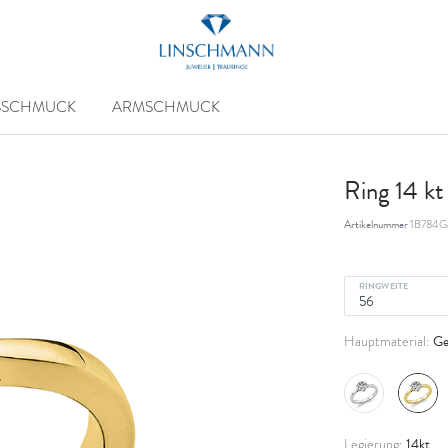
SSCHMUCK
ARMSCHMUCK
Ring 14 k
Artikelnummer
1B784G
RINGWEITE
Ge
Hauptmaterial:
14kt
Legierung: